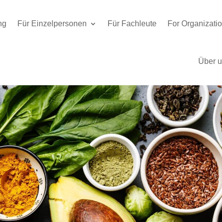
ng
Für Einzelpersonen
Für Fachleute
For Organizati
Über 