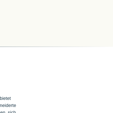
bietet
neiderte
en, sich