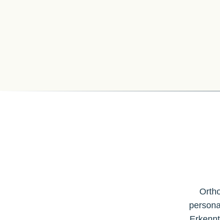
Ortho
persona
Erkennt